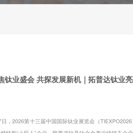
焦钛业盛会 共探发展新机｜拓普达钛业亮
7日，2026第十三届中国国际钛业展览会（TIEXPO2
专精特新“小巨人”企业、陕西省钛及钛合金产业链链主企