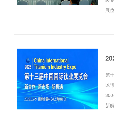
展位
2
第十
以
3
新解