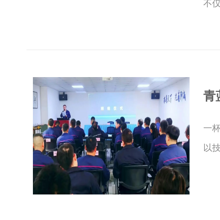
不仅
青
一杯
以