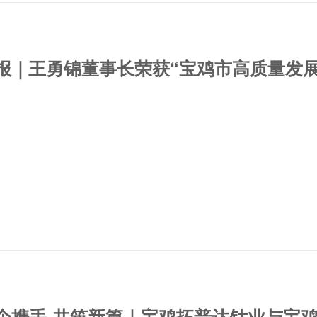
报｜王勇锦董事长荣获“宝鸡市高质量发
企携手 共筑新篇｜宝鸡拓普达钛业与宝