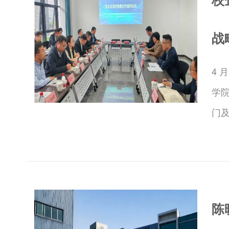
战
4 
学
门
陈